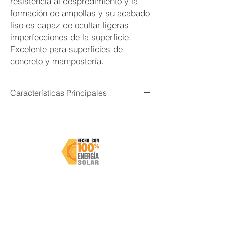
resistencia al despredimiento y la
formación de ampollas y su acabado
liso es capaz de ocultar ligeras
imperfecciones de la superficie.
Excelente para superficies de
concreto y mampostería.
Características Principales
Pintura acrílica para plafón
Excelente cubrimiento y rendimiento
Resistente al desprendimiento y la
formación de ampollas
No salpica durante el proceso de
aplicación
Evita la formación de manchas amarillas
a causa de la humedad
Secado rápido
Tecnología Bio Pruf™
- Protección
exclusiva contra el crecimiento de
Subscríbete y mantente al día con MASTER PAINTS