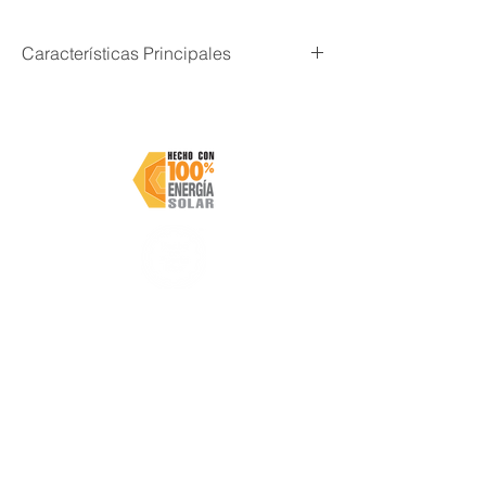
Características Principales
Pintura en aerosol de primera calidad
Directo al metal
Previene la corrosión
Puede pintar en un ángulo de 360
grados
Secado rápido
Subscríbete y mantente al día con MASTER PAINTS
ENVIAR