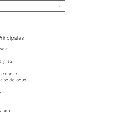
Principales
ncia
 y lisa
intemperie
ación del agua
or
paila