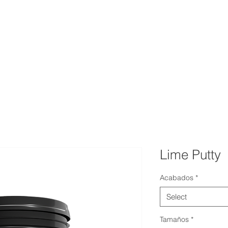
TOS
COLORES
PUNTOS DE VENTA
CONT
Lime Putty
Acabados
*
Select
Tamaños
*