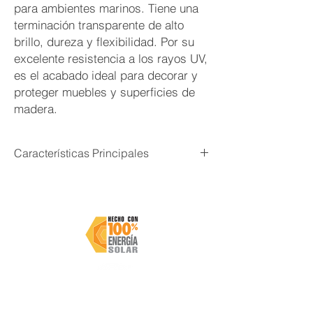
para ambientes marinos. Tiene una
terminación transparente de alto
brillo, dureza y flexibilidad. Por su
excelente resistencia a los rayos UV,
es el acabado ideal para decorar y
proteger muebles y superficies de
madera.
Características Principales
Excelente para proteger la madera en
constante exposisción al sol, agua
dulce o salada
Excelente resistencia a rayos UV
Excelente resistencia a burbujas y
pelaje
Producto transparente de alto brillo
Cobertura:
Hasta 400 ft² / galón